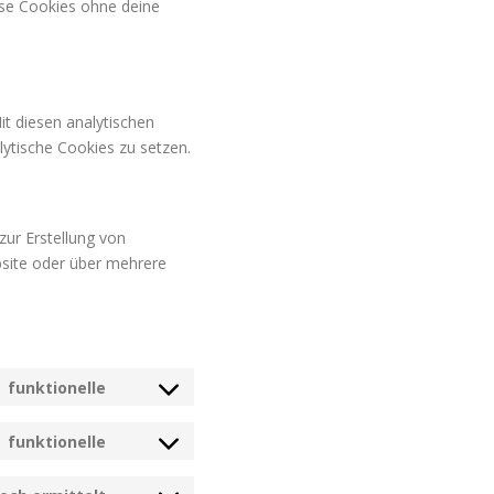
iese Cookies ohne deine
it diesen analytischen
lytische Cookies zu setzen.
zur Erstellung von
site oder über mehrere
funktionelle
Consent
to
funktionelle
service
Consent
wordpress
to