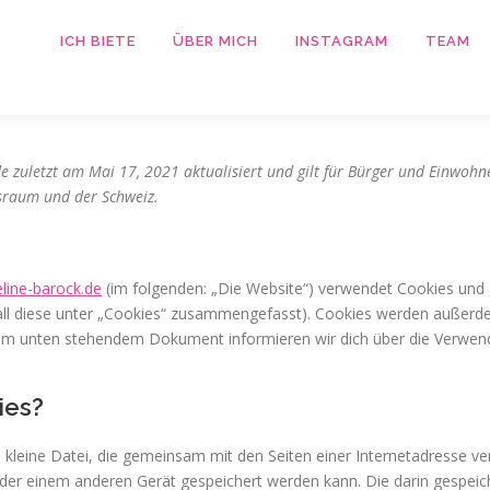
ICH BIETE
ÜBER MICH
INSTAGRAM
TEAM
de zuletzt am Mai 17, 2021 aktualisiert und gilt für Bürger und Einwoh
sraum und der Schweiz.
eline-barock.de
(im folgenden: „Die Website“) verwendet Cookies und 
 all diese unter „Cookies“ zusammengefasst). Cookies werden außer
n dem unten stehendem Dokument informieren wir dich über die Verwe
ies?
he kleine Datei, die gemeinsam mit den Seiten einer Internetadresse 
r einem anderen Gerät gespeichert werden kann. Die darin gespeic