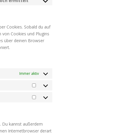
och ermittelt
service
Consent
jetpack
to
service
sonstiges
ber Cookies. Sobald du auf
ien von Cookies und Plugins
es über deinen Browser
niert.
Immer aktiv
Statistiken
Marketing
n. Du kannst außerdem
einen Internetbrowser derart