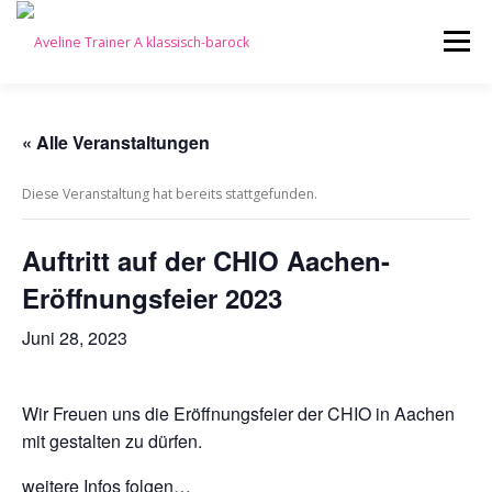
Zum
Inhalt
Menü
springen
ICH BIETE
ÜBER MICH
INSTAGRAM
TEAM
« Alle Veranstaltungen
Diese Veranstaltung hat bereits stattgefunden.
KONTAKT
TERMINE
SHOWTEAM
Auftritt auf der CHIO Aachen-
Eröffnungsfeier 2023
IMPRESSUM
Juni 28, 2023
Wir Freuen uns die Eröffnungsfeier der CHIO in Aachen
mit gestalten zu dürfen.
weitere Infos folgen…